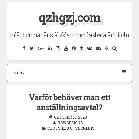
Hoppa
qzhgzj.com
till
innehåll
Inläggen här är självklart mer läsbara än titeln
Facebook
Twitter
Google
LinkedIn
Instagram
YouTube
Pinterest
Tumblr
VK
E-
RSS
Sök
Plus
post
MENY
Varför behöver man ett
anställningsavtal?
OKTOBER 16, 2020
RAWDESIGNS
PERSONLIG UTVECKLING