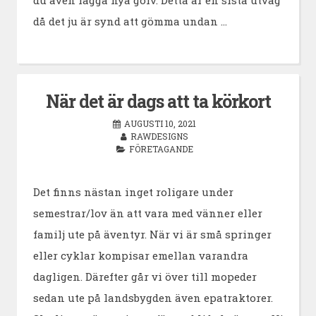
du även lägga nya golv. Detta är en sista utväg
då det ju är synd att gömma undan …
När det är dags att ta körkort
AUGUSTI 10, 2021
RAWDESIGNS
FÖRETAGANDE
Det finns nästan inget roligare under
semestrar/lov än att vara med vänner eller
familj ute på äventyr. När vi är små springer
eller cyklar kompisar emellan varandra
dagligen. Därefter går vi över till mopeder
sedan ute på landsbygden även epatraktorer.