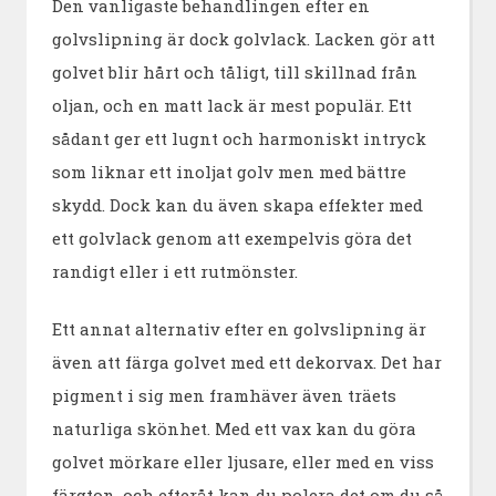
Den vanligaste behandlingen efter en
golvslipning är dock golvlack. Lacken gör att
golvet blir hårt och tåligt, till skillnad från
oljan, och en matt lack är mest populär. Ett
sådant ger ett lugnt och harmoniskt intryck
som liknar ett inoljat golv men med bättre
skydd. Dock kan du även skapa effekter med
ett golvlack genom att exempelvis göra det
randigt eller i ett rutmönster.
Ett annat alternativ efter en golvslipning är
även att färga golvet med ett dekorvax. Det har
pigment i sig men framhäver även träets
naturliga skönhet. Med ett vax kan du göra
golvet mörkare eller ljusare, eller med en viss
färgton, och efteråt kan du polera det om du så