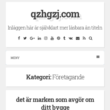
Hoppa
qzhgzj.com
till
innehåll
Inläggen här är självklart mer läsbara än titeln
Facebook
Twitter
Google
LinkedIn
Instagram
YouTube
Pinterest
Tumblr
VK
E-
RSS
Sök
Plus
post
MENY
Kategori:
Företagande
det är marken som avgör om
ditt bygge