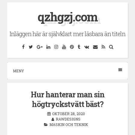
Hoppa
qzhgzj.com
till
innehåll
Inläggen här är självklart mer läsbara än titeln
Facebook
Twitter
Google
LinkedIn
Instagram
YouTube
Pinterest
Tumblr
VK
E-
RSS
Sök
Plus
post
MENY
Hur hanterar man sin
högtryckstvätt bäst?
OKTOBER 28, 2020
RAWDESIGNS
MASKIN OCH TEKNIK