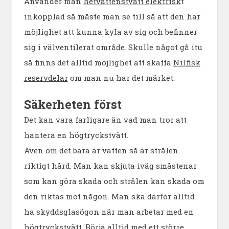
Använder man
hetvattenstvätt elektrisk
t
inkopplad så måste man se till så att den har
möjlighet att kunna kyla av sig och befinner
sig i välventilerat område. Skulle något gå itu
så finns det alltid möjlighet att skaffa
Nilfisk
reservdelar
om man nu har det märket.
Säkerheten först
Det kan vara farligare än vad man tror att
hantera en högtryckstvätt.
Även om det bara är vatten så är strålen
riktigt hård. Man kan skjuta iväg småstenar
som kan göra skada och strålen kan skada om
den riktas mot någon. Man ska därför alltid
ha skyddsglasögon när man arbetar med en
högtryckstvätt. Börja alltid med ett större