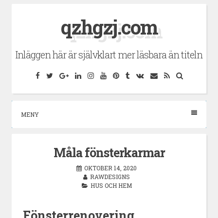
Hoppa
qzhgzj.com
till
innehåll
Inläggen här är självklart mer läsbara än titeln
Facebook
Twitter
Google
LinkedIn
Instagram
YouTube
Pinterest
Tumblr
VK
E-
RSS
Sök
Plus
post
MENY
Måla fönsterkarmar
OKTOBER 14, 2020
RAWDESIGNS
HUS OCH HEM
Fönsterrenovering